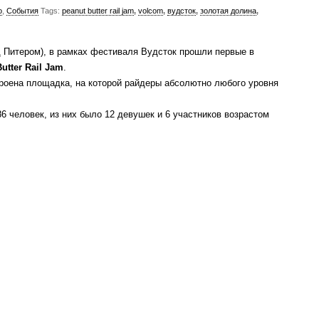
о
,
События
Tags:
peanut butter rail jam
,
volcom
,
вудсток
,
золотая долина
,
д Питером), в рамках фестиваля Вудсток прошли первые в
utter Rail Jam
.
роена площадка, на которой райдеры абсолютно любого уровня
6 человек, из них было 12 девушек и 6 участников возрастом