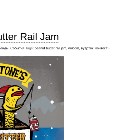
tter Rail Jam
ренды
,
События
Tags:
peanut butter rail jam
,
volcom
,
вудсток
,
контест
~