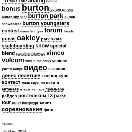
analog
13 Parks Tour
bobble
burton
bonus
burton am cup
burton park
burton city spot
burton
burton youngsters
snowboards
forum
contest
denis leontyev
frends
oakley
gravis
park
skate
snow
skateboarding
special
vimeo
blend
standing sideways
volcom
youtube
wild in the parks
видео
yuma
выставка
бонус
денис леонтьев
конкурс
кант
контест
никита
макс круглов
автанеев
премьера
открытие
парк
ростелеком 13 parks
райдер
tour
скейт
санкт-петербург
соревнования
фото
Архивы
Март 2014