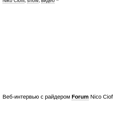
Niko Cioffi
,
snow
,
видео
~
Веб-интервью с райдером
Forum
Nico Cioff