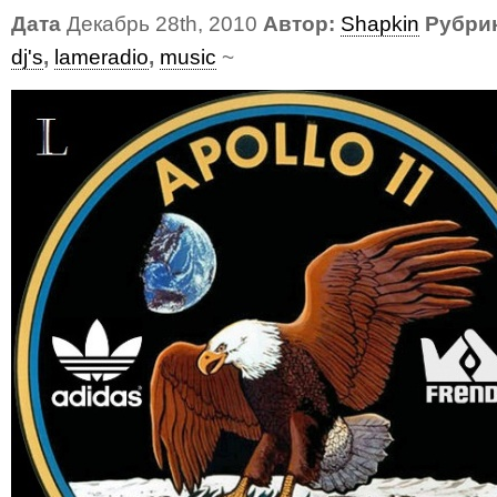
Дата
Декабрь 28th, 2010
Автор:
Shapkin
Рубри
dj's
,
lameradio
,
music
~