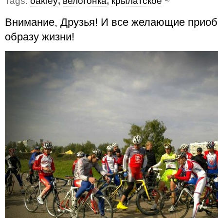
Tags:
oakley
,
велогонка
,
крылатское
~
Внимание, Друзья! И все желающие приоб
образу жизни!