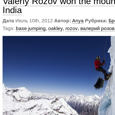
Valeriy Rozov won the mount
India
Дата
Июль 10th, 2012
Автор:
Anya
Рубрика:
Бр
Tags:
base jumping
,
oakley
,
rozov
,
валерий розов