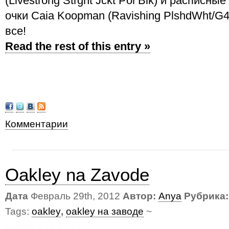
(Livestrong Strght Jckt Pol Blk) и расписн
очки Caia Koopman (Ravishing PlshdWht/G4
все!
Read the rest of this entry »
Комментарии
Oakley na Zavode
Дата
Февраль 29th, 2012
Автор:
Anya
Рубрика:
Tags:
oakley
,
oakley на заводе
~