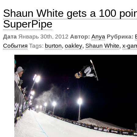
Shaun White gets a 100 poin
SuperPipe
Дата
Январь 30th, 2012
Автор:
Anya
Рубрика:
События
Tags:
burton
,
oakley
,
Shaun White
,
x-ga