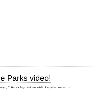
e Parks video!
Видео
,
События
Tags:
volcom
,
wild in the parks
,
контест
~