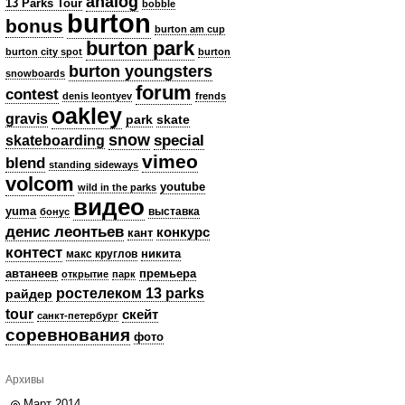
analog
13 Parks Tour
bobble
burton
bonus
burton am cup
burton park
burton city spot
burton
burton youngsters
snowboards
forum
contest
denis leontyev
frends
oakley
gravis
park
skate
snow
skateboarding
special
vimeo
blend
standing sideways
volcom
youtube
wild in the parks
видео
yuma
выставка
бонус
денис леонтьев
конкурс
кант
контест
никита
макс круглов
автанеев
премьера
открытие
парк
ростелеком 13 parks
райдер
tour
скейт
санкт-петербург
соревнования
фото
Архивы
Март 2014