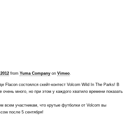
2012
from
Yuma Company
on
Vimeo
.
де Flacon состоялся скейт-контест Volcom Wild In The Parks! В
е очень много, но при этом у каждого хватило времени показать
м всем участникам, что крутые футболки от Volcom вы
cow после 5 сентября!