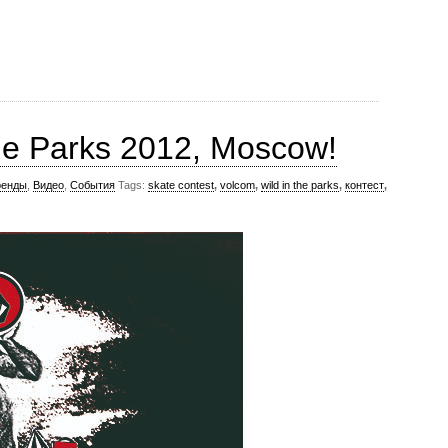
he Parks 2012, Moscow!
ренды
,
Видео
,
События
Tags:
skate contest
,
volcom
,
wild in the parks
,
контест
,