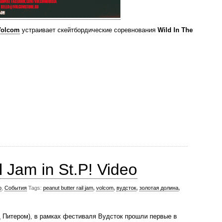
Volcom
устраивает скейтбордические соревнования
Wild In The
l Jam in St.P! Video
о
,
События
Tags:
peanut butter rail jam
,
volcom
,
вудсток
,
золотая долина
,
д Питером), в рамках фестиваля Вудсток прошли первые в