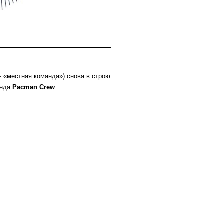
— «местная команда») снова в строю!
анда
Pacman Crew
…