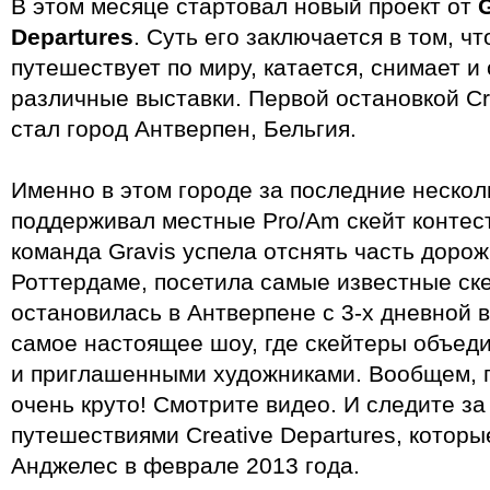
В этом месяце стартовал новый проект от
G
Departures
. Суть его заключается в том, чт
путешествует по миру, катается, снимает и
различные выставки. Первой остановкой Cre
стал город Антверпен, Бельгия.
Именно в этом городе за последние несколь
поддерживал местные Pro/Am скейт контест
команда Gravis успела отснять часть доро
Роттердаме, посетила самые известные ск
остановилась в Антверпене с 3-х дневной 
самое настоящее шоу, где скейтеры объед
и приглашенными художниками. Вообщем, 
очень круто! Смотрите видео. И следите з
путешествиями Creative Departures, которы
Анджелес в феврале 2013 года.