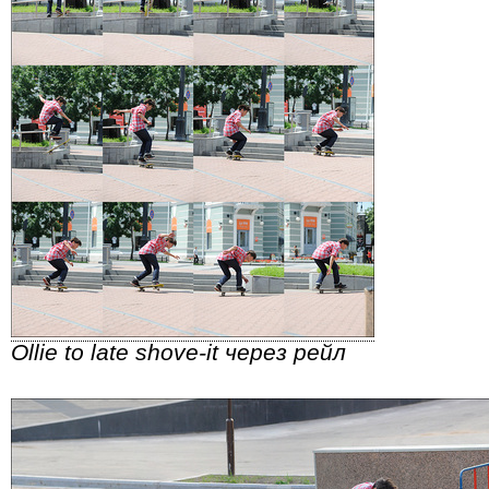
Ollie to late shove-it через рейл