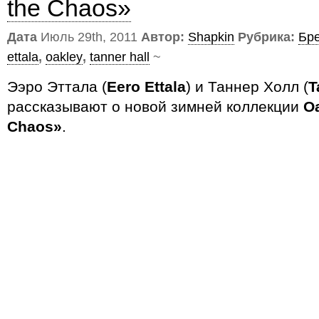
the Chaos»
Дата
Июль 29th, 2011
Автор:
Shapkin
Рубрика:
Бр
ettala
,
oakley
,
tanner hall
~
Ээро Эттала (
Eero Ettala
) и Таннер Холл (
T
рассказывают о новой зимней коллекции
O
Chaos»
.