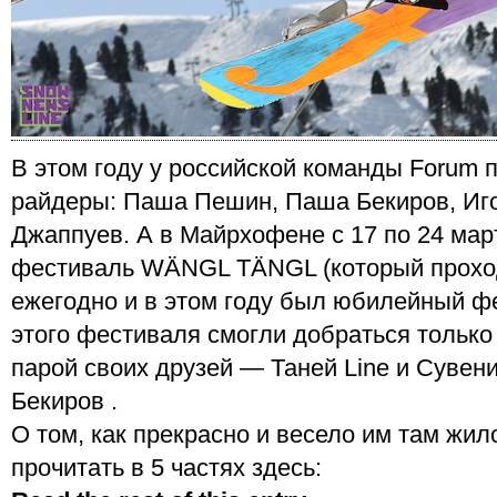
В этом году у российской команды Forum 
райдеры: Паша Пешин, Паша Бекиров, Иго
Джаппуев. А в Майрхофене с 17 по 24 ма
фестиваль WÄNGL TÄNGL (который проход
ежегодно и в этом году был юбилейный фе
этого фестиваля смогли добраться тольк
парой своих друзей — Таней Line и Сувен
Бекиров .
О том, как прекрасно и весело им там жил
прочитать в 5 частях здесь: