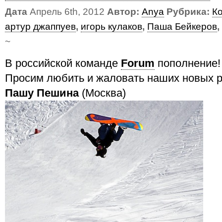
Дата
Апрель 6th, 2012
Автор:
Anya
Рубрика:
К
артур джаппуев
,
игорь кулаков
,
Паша Бейкеров
,
~
В российской команде
Forum
пополнение!
Просим любить и жаловать наших новых р
Пашу Пешина
(Москва)