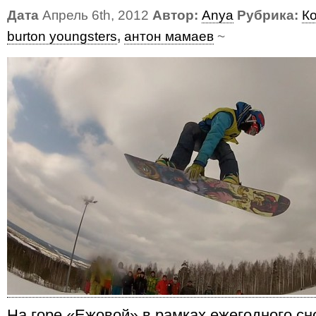
Дата
Апрель 6th, 2012
Автор:
Anya
Рубрика:
К
burton youngsters
,
антон мамаев
~
На горе «Ежовой» в рамках ежегодного сн