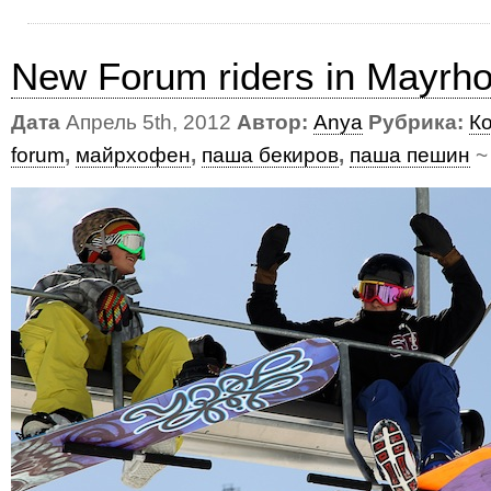
New Forum riders in Mayrho
Дата
Апрель 5th, 2012
Автор:
Anya
Рубрика:
К
forum
,
майрхофен
,
паша бекиров
,
паша пешин
~