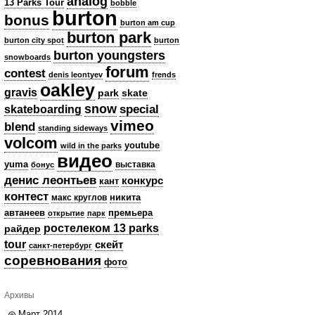
analog
13 Parks Tour
bobble
burton
bonus
burton am cup
burton park
burton city spot
burton
burton youngsters
snowboards
forum
contest
denis leontyev
frends
oakley
gravis
park
skate
snow
skateboarding
special
vimeo
blend
standing sideways
volcom
youtube
wild in the parks
видео
yuma
выставка
бонус
денис леонтьев
конкурс
кант
контест
никита
макс круглов
автанеев
премьера
открытие
парк
ростелеком 13 parks
райдер
tour
скейт
санкт-петербург
соревнования
фото
Архивы
Март 2014