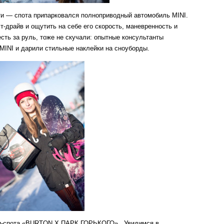
ти — спота припарковался полноприводный автомобиль MINI.
-драйв и ощутить на себе его скорость, маневренность и
сесть за руль, тоже не скучали: опытные консультанты
MINI и дарили стильные наклейки на сноуборды.
ити-спота «BURTON X ПАРК ГОРЬКОГО». Увидимся в