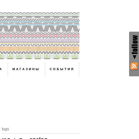
А
МАГАЗИНЫ
СОБЫТИЯ
!
tugs