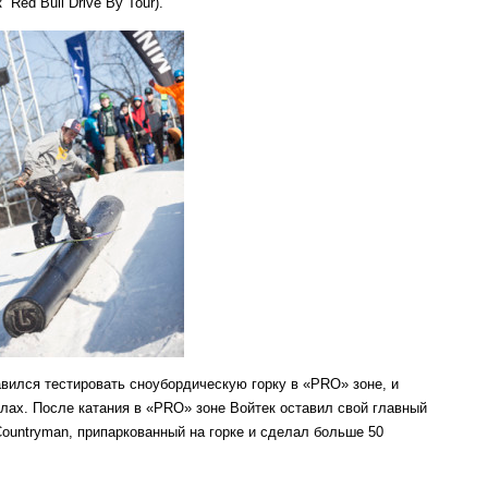
 Red Bull Drive By Tour).
вился тестировать сноубордическую горку в «PRO» зоне, и
илах. После катания в «PRO» зоне Войтек оставил свой главный
ountryman, припаркованный на горке и сделал больше 50